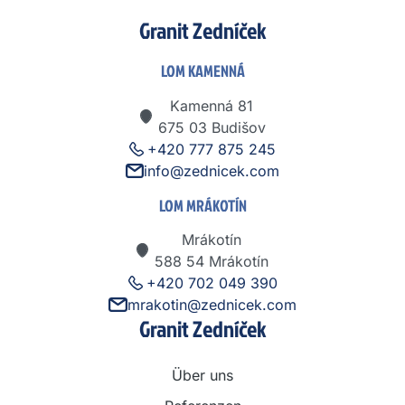
Granit Zedníček
LOM KAMENNÁ
Kamenná 81
675 03 Budišov
+420 777 875 245
info@zednicek.com
LOM MRÁKOTÍN
Mrákotín
588 54 Mrákotín
+420 702 049 390
mrakotin@zednicek.com
Granit Zedníček
Über uns