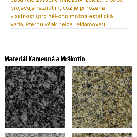
projevuje reznutím, což je přirozená
vlastnost (pro někoho možná estetická
vada, kterou však nelze reklamovat).
Materiál Kamenná a Mrákotín