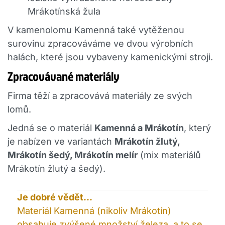
Mrákotínská žula
V kamenolomu Kamenná také vytěženou
surovinu zpracováváme ve dvou výrobních
halách, které jsou vybaveny kamenickými stroji.
Zpracovávané materiály
Firma těží a zpracovává materiály ze svých
lomů.
Jedná se o materiál
Kamenná a Mrákotín
, který
je nabízen ve variantách
Mrákotín žlutý,
Mrákotín šedý, Mrákotín melír
(mix materiálů
Mrákotín žlutý a šedý).
Je dobré vědět...
Materiál Kamenná (nikoliv Mrákotín)
obsahuje zvýšené množství železa, a to se