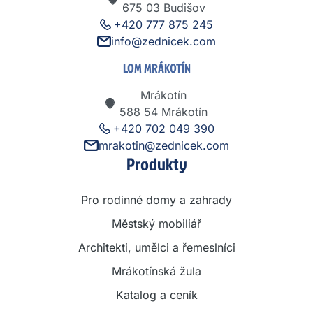
675 03 Budišov
+420 777 875 245
info@zednicek.com
LOM MRÁKOTÍN
Mrákotín
588 54 Mrákotín
+420 702 049 390
mrakotin@zednicek.com
Produkty
Pro rodinné domy a zahrady
Městský mobiliář
Architekti, umělci a řemeslníci
Mrákotínská žula
Katalog a ceník