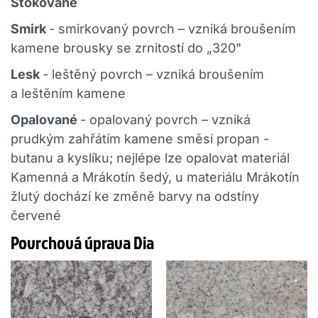
Štokované
Smirk
- smirkovaný povrch – vzniká broušením
kamene brousky se zrnitostí do „320"
Lesk
- leštěný povrch – vzniká broušením
a leštěním kamene
Opalované
- opalovaný povrch – vzniká
prudkým zahřátím kamene směsí propan -
butanu a kyslíku; nejlépe lze opalovat materiál
Kamenná a Mrákotín šedý, u materiálu Mrákotín
žlutý dochází ke změně barvy na odstíny
červené
Povrchová úprava Dia