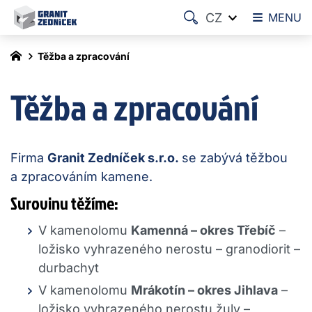
CZ
MENU
Těžba a zpracování
Těžba a zpracování
Firma
Granit Zedníček s.r.o.
se zabývá těžbou
a zpracováním kamene.
Surovinu těžíme:
V kamenolomu
Kamenná – okres Třebíč
–
ložisko vyhrazeného nerostu – granodiorit –
durbachyt
V kamenolomu
Mrákotín – okres Jihlava
–
ložisko vyhrazeného nerostu žuly –