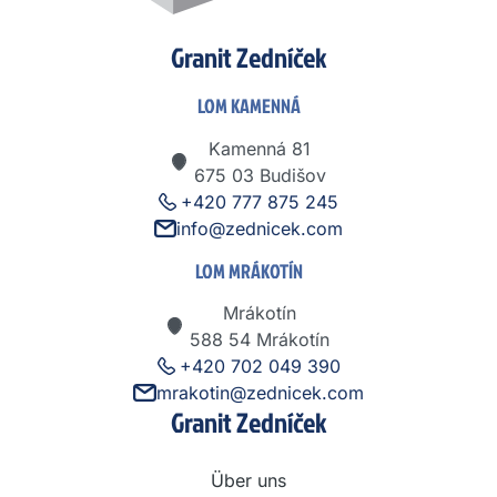
Granit Zedníček
LOM KAMENNÁ
Kamenná 81
675 03 Budišov
+420 777 875 245
info@zednicek.com
LOM MRÁKOTÍN
Mrákotín
588 54 Mrákotín
+420 702 049 390
mrakotin@zednicek.com
Granit Zedníček
Über uns