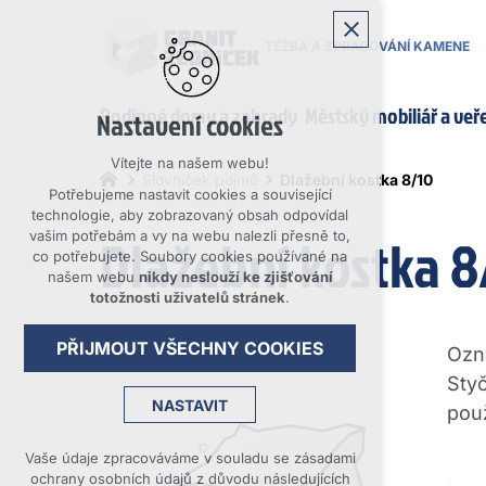
TĚŽBA A ZPRACOVÁNÍ KAMENE
Rodinné domy a zahrady
Městský mobiliář a veř
Nastavení cookies
Vítejte na našem webu!
Slovníček pojmů
Dlažební kostka 8/10
Potřebujeme nastavit cookies a související
technologie, aby zobrazovaný obsah odpovídal
Dlažební kostka 8
vašim potřebám a vy na webu nalezli přesně to,
co potřebujete. Soubory cookies používané na
našem webu
nikdy neslouží ke zjišťování
totožnosti uživatelů stránek
.
PŘIJMOUT VŠECHNY COOKIES
Ozna
Styč
NASTAVIT
použ
Technická cookies
Vaše údaje zpracováváme v souladu se zásadami
ochrany osobních údajů z důvodu následujících
nutná pro provozování webu