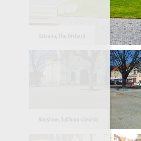
Ostrava, The Orchard
Rousínov, Sušilovo náměstí