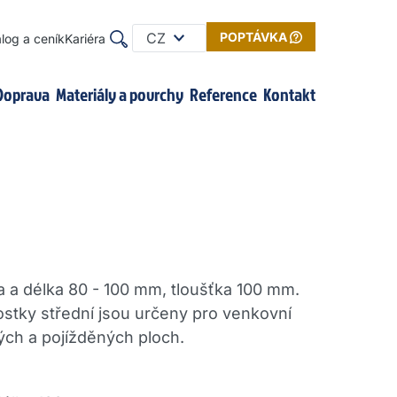
CZ
POPTÁVKA
log a ceník
Kariéra
Doprava
Materiály a povrchy
Reference
Kontakt
ka a délka 80 - 100 mm, tloušťka 100 mm.
kostky střední jsou určeny pro venkovní
ých a pojížděných ploch.