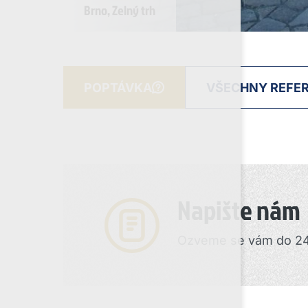
Brno, Zelný trh
POPTÁVKA
VŠECHNY REFE
Napište nám
Ozveme se vám do 24