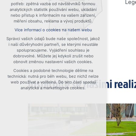
Lege
potřeb: zpětná vazba od návštěvníků formou
udržení kontextu stránek (session):
analytických statistik používání webu, ukládání
případná přihlášení, volby jazyka, apod.
nebo přístup k informacím na vašem zařízení,
měření obsahu, reklama a vývoj produktů.
Volitelná cookies
Více informací o cookies na našem webu
analytická pro anonymizované vyhodnocení
návštěvnosti
Správci vašich údajů bude naše společnost, jakož
marketingová cookies (Google, Seznam,
i naši důvěryhodní partneři, se kterými neustále
Facebook)
spolupracujeme. Vyjádření souhlasu je
dobrovolné. Můžete jej kdykoli zrušit nebo
Více informací o cookies na našem webu
obnovit změnou nastavení vašich cookies.
PŘIJMOUT VŠECHNY COOKIES
Cookies a podobné technologie dělíme na
technická: nutná pro běh webu, bez nichž nelze
Inspirujte se našimi real
web používat a volitelná. Do této části spadají
ODMÍTNOUT VOLITELNÁ
analytická a marketingová cookies.