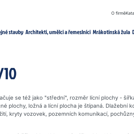
O firmě
Kata
ejné stavby
Architekti, umělci a řemeslníci
Mrákotínská žula
/10
čuje se též jako "střední", rozměr lícní plochy - šíř
né plochy, ložná a lícní plocha je štípaná. Dlažební 
ití, kryty vozovek, pozemních komunikací, pochůzn