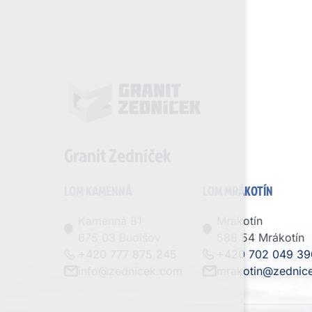
Granit Zedníček
LOM KAMENNÁ
LOM MRÁKOTÍN
Kamenná 81
Mrákotín
675 03 Budišov
588 54 Mrákotín
+420 777 875 245
+420 702 049 39
info@zednicek.com
mrakotin@zednic