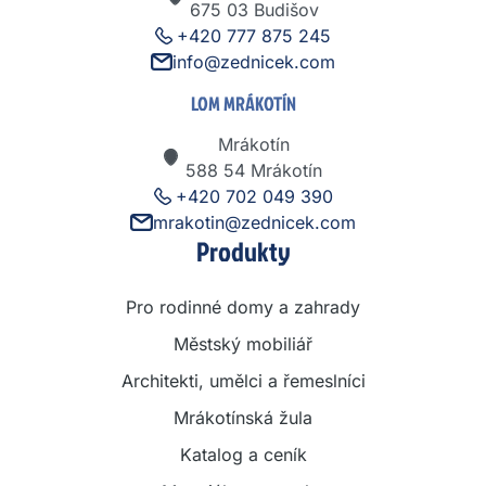
675 03 Budišov
+420 777 875 245
info@zednicek.com
LOM MRÁKOTÍN
Mrákotín
588 54 Mrákotín
+420 702 049 390
mrakotin@zednicek.com
Produkty
Pro rodinné domy a zahrady
Městský mobiliář
Architekti, umělci a řemeslníci
Mrákotínská žula
Katalog a ceník