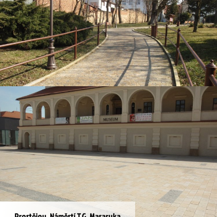
Brno, Zelný trh
Moravské Budějovice
Prostějov, Náměstí T.G. Masaryka