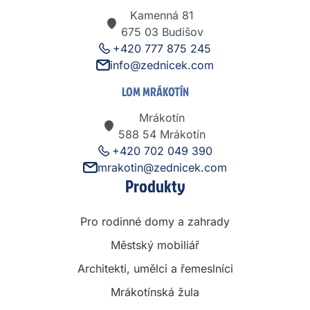
Kamenná 81
675 03 Budišov
+420 777 875 245
info@zednicek.com
LOM MRÁKOTÍN
Mrákotín
588 54 Mrákotín
+420 702 049 390
mrakotin@zednicek.com
Produkty
Pro rodinné domy a zahrady
Městský mobiliář
Architekti, umělci a řemeslníci
Mrákotínská žula